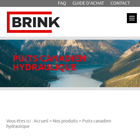
FAQ
GUIDE D’ACHAT
CONTACT
Aller à la recherche
Aller au texte
Aller au menu
Brink
Passer
Menu principal
au
contenu
PUITS CANADIEN
HYDRAULIQUE
Vous êtes ici :
Accueil
>
Nos produits
>
Puits canadien
hydraulique