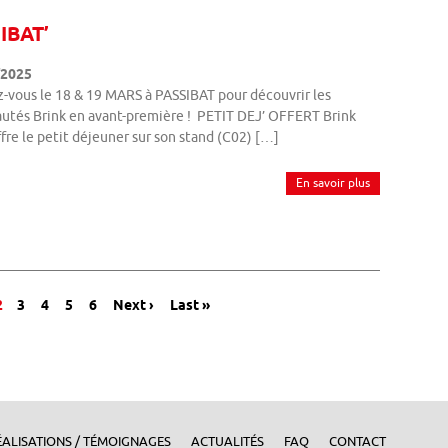
IBAT’
/2025
-vous le 18 & 19 MARS à PASSIBAT pour découvrir les
utés Brink en avant-première ! PETIT DEJ’ OFFERT Brink
fre le petit déjeuner sur son stand (C02) […]
En savoir plus
2
3
4
5
6
Next ›
Last »
ÉALISATIONS / TÉMOIGNAGES
ACTUALITÉS
FAQ
CONTACT