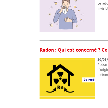
Le ret
invisib
Radon : Qui est concerné ? C
20/03
Radon 
d’origi
radium 