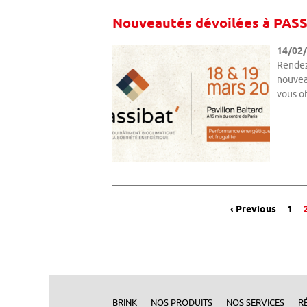
Nouveautés dévoilées à PASS
14/02
Rendez
nouvea
vous of
Message de navigation
‹ Previous
1
BRINK
NOS PRODUITS
NOS SERVICES
R