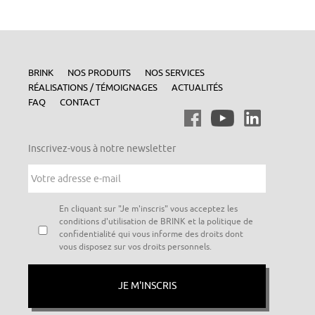
BRINK
NOS PRODUITS
NOS SERVICES
RÉALISATIONS / TÉMOIGNAGES
ACTUALITÉS
FAQ
CONTACT
Inscrivez-vous à notre newsletter
Votre
adresse
e-
mail
*
Vie
En cliquant sur "Je m'inscris" vous acceptez les
privée
*
conditions d'utilisation de BRINK et la politique de
confidentialité qui vous informe des droits dont
vous disposez sur vos droits personnels.