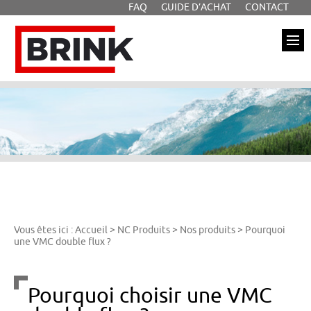
FAQ
GUIDE D’ACHAT
CONTACT
Aller à la recherche
Aller au texte
Aller au menu
Brink
Passer
Menu principal
au
contenu
Vous êtes ici :
Accueil
>
NC Produits
>
Nos produits
>
Pourquoi
une VMC double flux ?
Pourquoi choisir une VMC