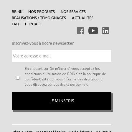
BRINK
NOS PRODUITS
NOS SERVICES
RÉALISATIONS / TÉMOIGNAGES
ACTUALITÉS
FAQ
CONTACT
Inscrivez-vous à notre newsletter
Votre
adresse
e-
mail
*
Vie
En cliquant sur "Je m'inscris" vous acceptez les
privée
*
conditions d'utilisation de BRINK et la politique de
confidentialité qui vous informe des droits dont
vous disposez sur vos droits personnels.