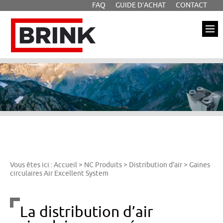
FAQ
GUIDE D’ACHAT
CONTACT
Aller à la recherche
Aller au texte
Aller au menu
Brink
Passer
Menu principal
au
contenu
Vous êtes ici :
Accueil
>
NC Produits
>
Distribution d'air
>
Gaines
circulaires Air Excellent System
La distribution d’air