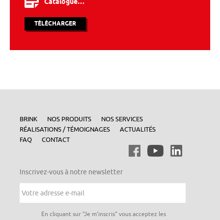
Catalogue…
TÉLÉCHARGER
BRINK
NOS PRODUITS
NOS SERVICES
RÉALISATIONS / TÉMOIGNAGES
ACTUALITÉS
FAQ
CONTACT
Inscrivez-vous à notre newsletter
Votre
adresse
e-
mail
*
Vie
En cliquant sur "Je m'inscris" vous acceptez les