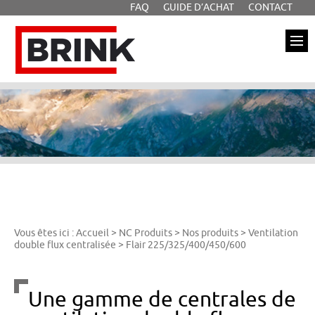
FAQ
GUIDE D’ACHAT
CONTACT
Aller à la recherche
Aller au texte
Aller au menu
Brink
Passer
Menu principal
au
contenu
Vous êtes ici :
Accueil
>
NC Produits
>
Nos produits
>
Ventilation
double flux centralisée
>
Flair 225/325/400/450/600
Une gamme de centrales de