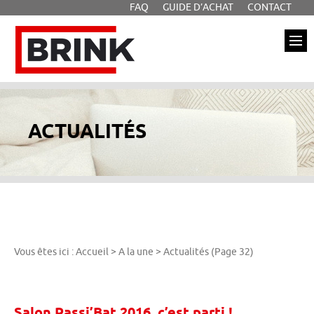
FAQ
GUIDE D’ACHAT
CONTACT
Aller à la recherche
Aller au texte
Aller au menu
Brink
Passer
Menu principal
au
contenu
ACTUALITÉS
Vous êtes ici :
Accueil
>
A la une
>
Actualités
(Page 32)
Salon Passi’Bat 2016, c’est parti !