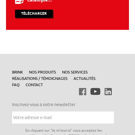
Catalogue…
TÉLÉCHARGER
BRINK
NOS PRODUITS
NOS SERVICES
RÉALISATIONS / TÉMOIGNAGES
ACTUALITÉS
FAQ
CONTACT
Inscrivez-vous à notre newsletter
Votre
adresse
e-
mail
*
Vie
En cliquant sur "Je m'inscris" vous acceptez les