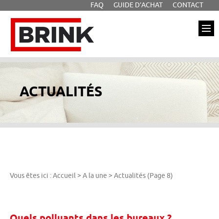
FAQ
GUIDE D’ACHAT
CONTACT
Aller à la recherche
Aller au texte
Aller au menu
Brink
Passer
Menu principal
au
contenu
ACTUALITÉS
Vous êtes ici :
Accueil
>
A la une
>
Actualités
(Page 8)
Quels polluants dans les bureaux ?