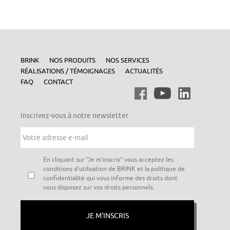
BRINK
NOS PRODUITS
NOS SERVICES
RÉALISATIONS / TÉMOIGNAGES
ACTUALITÉS
FAQ
CONTACT
Inscrivez-vous à notre newsletter
Votre
adresse
e-
mail
*
Vie
En cliquant sur "Je m'inscris" vous acceptez les
privée
*
conditions d'utilisation de BRINK et la politique de
confidentialité qui vous informe des droits dont
vous disposez sur vos droits personnels.