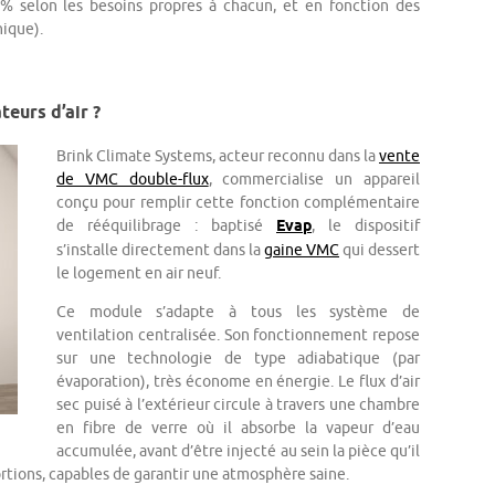
 % selon les besoins propres à chacun, et en fonction des
ique).
eurs d’air ?
Brink Climate Systems, acteur reconnu dans la
vente
de VMC double-flux
, commercialise un appareil
conçu pour remplir cette fonction complémentaire
de rééquilibrage : baptisé
Evap
, le dispositif
s’installe dire
ctement dans la
gaine VMC
qui dessert
le logement en air neuf.
Ce module s’adapte à tous les système de
ventilation centralisée. Son fonctionnement repose
sur une technologie de type adiabatique (par
évaporation), très économe en éner
gie. Le flux d’air
sec puisé à
l’extérieur circule à travers une chambre
en fibre de verre où il absorbe la vapeur d’eau
accumulée, avant d’être injecté au sein la pièce qu’il
rtions, capables de garantir une atmosphère saine.