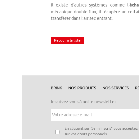
Il existe d’autres systèmes comme l’
écha
mécanique double-flux, il récupère un certa
transférer dans l’air sec entrant.
Retour à la liste
BRINK
NOS PRODUITS
NOS SERVICES
R
Inscrivez-vous à notre newsletter
Votre
adresse
e-
mail
*
Vie
En cliquant sur "Je m'inscris" vous acceptez
privée
*
sur vos droits personnels.