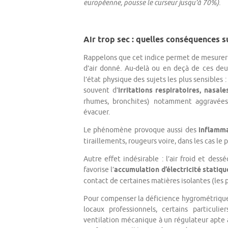
européenne, pousse le curseur jusqu’à 70%).
Air trop sec : quelles conséquences su
Rappelons que cet indice permet de mesurer 
d’air donné. Au-delà ou en deçà de ces deu
l’état physique des sujets les plus sensibles 
souvent d’
irritations respiratoires, nasale
rhumes, bronchites) notamment aggravées p
évacuer.
Le phénomène provoque aussi des
inflamma
tiraillements, rougeurs voire, dans les cas le
Autre effet indésirable : l’air froid et des
favorise l’
accumulation d’électricité statiqu
contact de certaines matières isolantes (les p
Pour compenser la déficience hygrométrique d
locaux professionnels, certains particuli
ventilation mécanique à un régulateur apte à